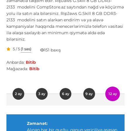
zəmanətlə təqdim edir. RipJaws G.Skill 8 GB DDR3-
2133 modelini CompStore.az saytından nəğd və köçürmə
yolu ilə satın ala bilərsiniz. RipJaws G.Skill 8 GB DDR3-
2133 modelini satın alarkən endirim və ya əlavə
kampaniyalar haqqında menecerlərimizlə telefon vasitəsi
ilə əlaqə saxlayıb ən minimum qiymətə əldə edə
bilərsiniz.
5 / 5
(1 səs)
151 baxış
Anbarda:
Bitib
Mağazada:
Bitib
2 ay
3 ay
6 ay
9 ay
12 ay
Zəmanət:
Alınan hər bir qurğu, qanun vericiliyə əsasən