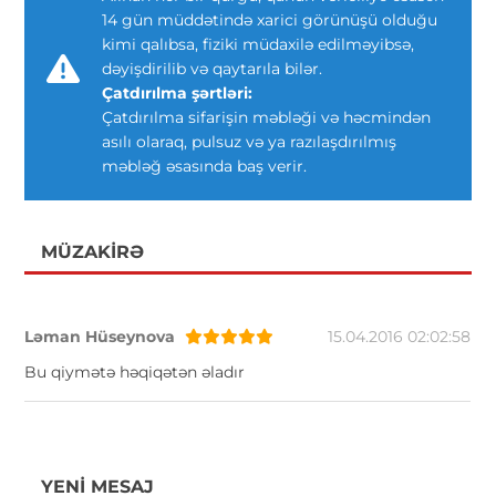
14 gün müddətində xarici görünüşü olduğu
kimi qalıbsa, fiziki müdaxilə edilməyibsə,
dəyişdirilib və qaytarıla bilər.
Çatdırılma şərtləri:
Çatdırılma sifarişin məbləği və həcmindən
asılı olaraq, pulsuz və ya razılaşdırılmış
məbləğ əsasında baş verir.
MÜZAKIRƏ
Ləman Hüseynova
15.04.2016 02:02:58
Bu qiymətə həqiqətən əladır
YENI MESAJ