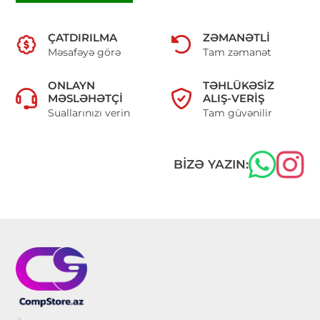
ÇATDIRILMA
ZƏMANƏTLI
Məsafəyə görə
Tam zəmanət
ONLAYN
TƏHLÜKƏSIZ
MƏSLƏHƏTÇI
ALIŞ-VERIŞ
Suallarınızı verin
Tam güvənilir
BIZƏ YAZIN: