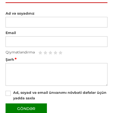
Ad və soyadınız
Email
Qiymətləndirmə
*
Şərh
Ad, soyad və email ünvanımı növbəti dəfələr üçün
yadda saxla
GÖNDƏR