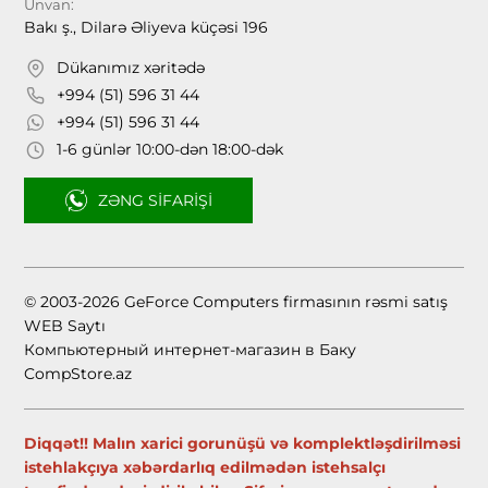
Ünvan:
Bakı ş., Dilarə Əliyeva küçəsi 196
Dükanımız xəritədə
+994 (51) 596 31 44
+994 (51) 596 31 44
1-6 günlər 10:00-dən 18:00-dək
ZƏNG SIFARIŞI
© 2003-2026 GeForce Computers firmasının rəsmi satış
WEB Saytı
Компьютерный интернет-магазин в Баку
CompStore.az
Diqqət!! Malın xarici gorunüşü və komplektləşdirilməsi
istehlakçıya xəbərdarlıq edilmədən istehsalçı