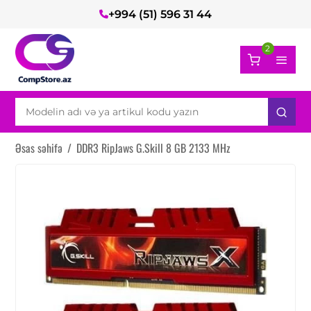
+994 (51) 596 31 44
2
Əsas səhifə
/
DDR3 RipJaws G.Skill 8 GB 2133 MHz