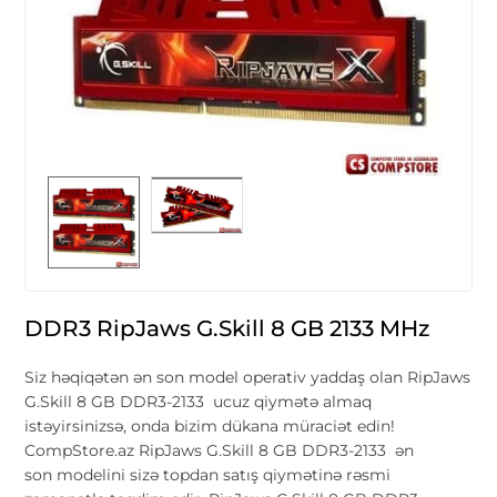
DDR3 RipJaws G.Skill 8 GB 2133 MHz
Siz həqiqətən ən son model operativ yaddaş olan RipJaws
G.Skill 8 GB DDR3-2133 ucuz qiymətə almaq
istəyirsinizsə, onda bizim dükana müraciət edin!
CompStore.az RipJaws G.Skill 8 GB DDR3-2133 ən
son modelini sizə topdan satış qiymətinə rəsmi