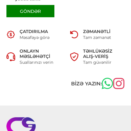
GÖNDƏR
ÇATDIRILMA
ZƏMANƏTLI
Məsafəyə görə
Tam zəmanət
ONLAYN
TƏHLÜKƏSIZ
MƏSLƏHƏTÇI
ALIŞ-VERIŞ
Suallarınızı verin
Tam güvənilir
BIZƏ YAZIN: