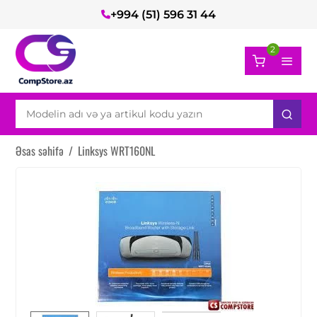
+994 (51) 596 31 44
2
Əsas səhifə
/
Linksys WRT160NL