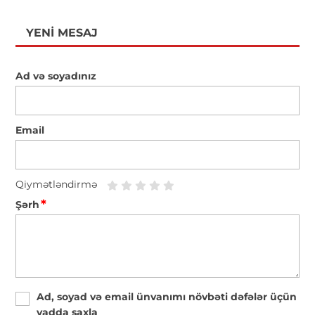
YENI MESAJ
Ad və soyadınız
Email
Qiymətləndirmə
*
Şərh
Ad, soyad və email ünvanımı növbəti dəfələr üçün
yadda saxla