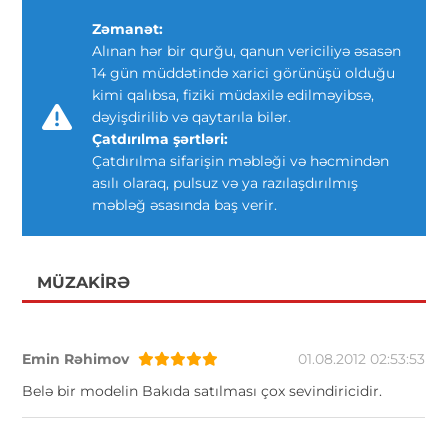
Zəmanət:
Alınan hər bir qurğu, qanun vericiliyə əsasən
14 gün müddətində xarici görünüşü olduğu
kimi qalıbsa, fiziki müdaxilə edilməyibsə,
dəyişdirilib və qaytarıla bilər.
Çatdırılma şərtləri:
Çatdırılma sifarişin məbləği və həcmindən
asılı olaraq, pulsuz və ya razılaşdırılmış
məbləğ əsasında baş verir.
MÜZAKIRƏ
Emin Rəhimov
01.08.2012 02:53:53
Belə bir modelin Bakıda satılması çox sevindiricidir.