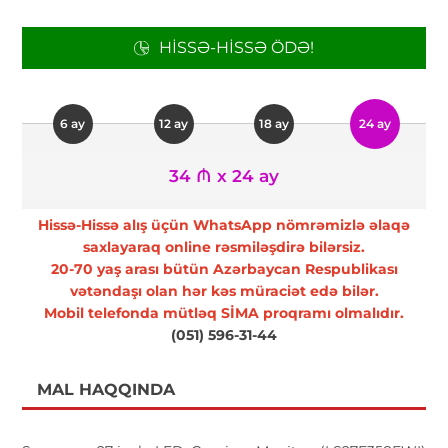
HISSƏ-HISSƏ ÖDƏ!
6 ay
12 ay
18 ay
24 ay
34 ₼ x 24 ay
Hissə-Hissə alış üçün WhatsApp nömrəmizlə əlaqə
saxlayaraq online rəsmiləşdirə bilərsiz.
20-70 yaş arası bütün Azərbaycan Respublikası
vətəndaşı olan hər kəs müraciət edə bilər.
Mobil telefonda mütləq SİMA proqramı olmalıdır.
(051) 596-31-44
MAL HAQQINDA