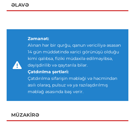
ƏLAVƏ
Zəmanət:
Alınan hər bir qurğu, qanun vericiliyə əsasən
14 gün müddətində xarici görünüşü olduğu
kimi qalıbsa, fiziki müdaxilə edilməyibsə,
dəyişdirilib və qaytarıla bilər.
Çatdırılma şərtləri:
Çatdırılma sifarişin məbləği və həcmindən
asılı olaraq, pulsuz və ya razılaşdırılmış
məbləğ əsasında baş verir.
MÜZAKIRƏ