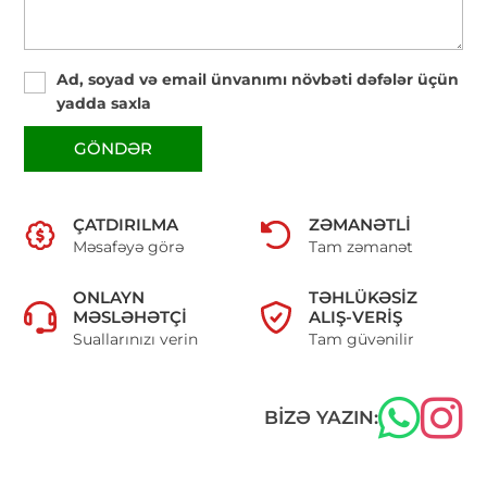
Ad, soyad və email ünvanımı növbəti dəfələr üçün
yadda saxla
GÖNDƏR
ÇATDIRILMA
ZƏMANƏTLI
Məsafəyə görə
Tam zəmanət
ONLAYN
TƏHLÜKƏSIZ
MƏSLƏHƏTÇI
ALIŞ-VERIŞ
Suallarınızı verin
Tam güvənilir
BIZƏ YAZIN: