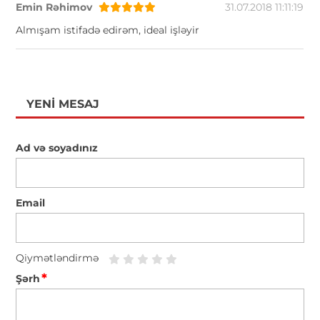
Emin Rəhimov
31.07.2018 11:11:19
Almışam istifadə edirəm, ideal işləyir
YENI MESAJ
Ad və soyadınız
Email
Qiymətləndirmə
*
Şərh