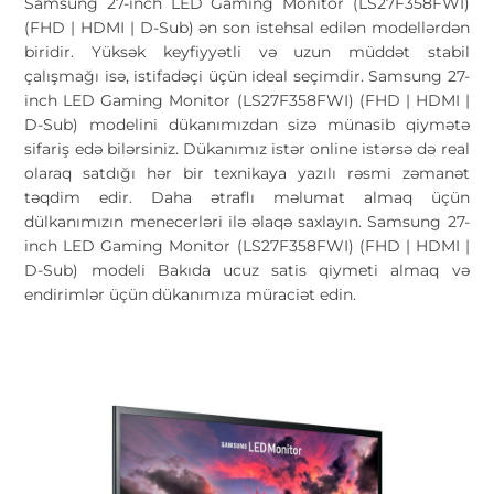
Samsung 27-inch LED Gaming Monitor (LS27F358FWI)
(FHD | HDMI | D-Sub) ən son istehsal edilən modellərdən
biridir. Yüksək keyfiyyətli və uzun müddət stabil
çalışmağı isə, istifadəçi üçün ideal seçimdir. Samsung 27-
inch LED Gaming Monitor (LS27F358FWI) (FHD | HDMI |
D-Sub) modelini dükanımızdan sizə münasib qiymətə
sifariş edə bilərsiniz. Dükanımız istər online istərsə də real
olaraq satdığı hər bir texnikaya yazılı rəsmi zəmanət
təqdim edir. Daha ətraflı məlumat almaq üçün
dülkanımızın menecerləri ilə əlaqə saxlayın. Samsung 27-
inch LED Gaming Monitor (LS27F358FWI) (FHD | HDMI |
D-Sub) modeli Bakıda ucuz satis qiymeti almaq və
endirimlər üçün dükanımıza müraciət edin.