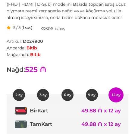
(FHD | HDMI | D-Sub) modelini Bakıda topdan satış ucuz
qiymətə rəsmi zəmanətlə nəğd və ya köçürmə yolu ilə
almaq istəyirsinizsə, onda bizim dükana müraciət edin!
5 / 5
(1 səs)
306 baxış
Artikul:
D024900
Anbarda:
Bitib
Mağazada:
Bitib
525 ₼
Nağd:
2 ay
3 ay
6 ay
9 ay
12 ay
49.88 ₼ x 12 ay
BirKart
TamKart
49.88 ₼ x 12 ay