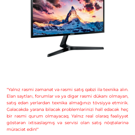
"Yalnız rəsmi zəmanət və rəsmi satış qəbzi ilə texnika alın.
Elan saytları, forumlar və ya digər rəsmi dükanı olmayan,
satış edən yerlərdən texnika almağınızı tövsiyyə etmirik.
Gələcəkdə yarana biləcək problemlərinizi həll edəcək heç
bir rəsmi qurum olmayacaq. Yalnız real olaraq fəaliyyət
göstərən ixtisaslaşmış və servisi olan satış nöqtələrinə
müraciət edin!"