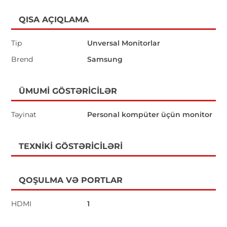
QISA AÇIQLAMA
Tip
Unversal Monitorlar
Brend
Samsung
ÜMUMI GÖSTƏRICILƏR
Təyinat
Personal kompüter üçün monitor
TEXNIKI GÖSTƏRICILƏRI
QOŞULMA VƏ PORTLAR
HDMI
1