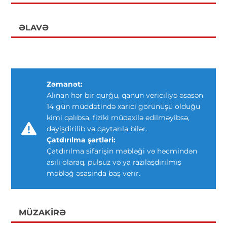
ƏLAVƏ
Zəmanət:
Alınan hər bir qurğu, qanun vericiliyə əsasən
14 gün müddətində xarici görünüşü olduğu
kimi qalıbsa, fiziki müdaxilə edilməyibsə,
dəyişdirilib və qaytarıla bilər.
Çatdırılma şərtləri:
Çatdırılma sifarişin məbləği və həcmindən
asılı olaraq, pulsuz və ya razılaşdırılmış
məbləğ əsasında baş verir.
MÜZAKIRƏ