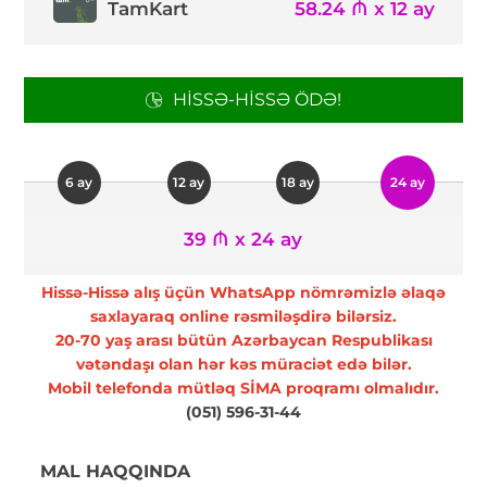
TamKart
58.24 ₼ x 12 ay
HISSƏ-HISSƏ ÖDƏ!
6 ay
12 ay
18 ay
24 ay
39 ₼ x 24 ay
Hissə-Hissə alış üçün WhatsApp nömrəmizlə əlaqə
saxlayaraq online rəsmiləşdirə bilərsiz.
20-70 yaş arası bütün Azərbaycan Respublikası
vətəndaşı olan hər kəs müraciət edə bilər.
Mobil telefonda mütləq SİMA proqramı olmalıdır.
(051) 596-31-44
MAL HAQQINDA