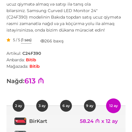
ucuz qiymətə almaq və satışı ilə tanış ola
bilərsiniz. Samsung Curved LED Monitor 24"
(C24F390) modelinin Bakıda topdan satış ucuz qiymətə
rəsmi zəmanətlə nəğd və ya köçürmə yolu ilə almaq
istəyirsinizsə, onda bizim dükana müraciət edin!
5 / 5
(1 səs)
266 baxış
Artikul:
C24F390
Anbarda:
Bitib
Mağazada:
Bitib
613 ₼
Nağd:
2 ay
3 ay
6 ay
9 ay
12 ay
58.24 ₼ x 12 ay
BirKart