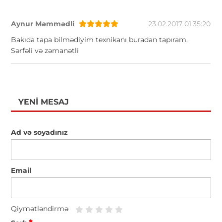
Aynur Məmmədli
23.02.2017 01:35:20
Bakıda tapa bilmədiyim texnikanı buradan tapıram.
Sərfəli və zəmanətli
YENI MESAJ
Ad və soyadınız
Email
Qiymətləndirmə