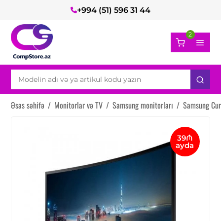
+994 (51) 596 31 44
2
Əsas səhifə
/
Monitorlar və TV
/
Samsung monitorları
/
Samsung Cur
39₼
ayda