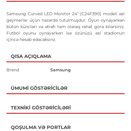
Samsung Curved LED Monitor 24" (C24F390) modeli əsl
geymerlər üçün nəzərdə tutulmuşdur. Oyun oynayarkən
bütün küncləri və ətrafı tam olaraq rahat görə bilərsiniz.
Futbol oyunu oynayarkən isə özünüzü əsl stadionun
içincə hesab edəcəksinz.
QISA AÇIQLAMA
Brend
Samsung
ÜMUMI GÖSTƏRICILƏR
TEXNIKI GÖSTƏRICILƏRI
QOŞULMA VƏ PORTLAR