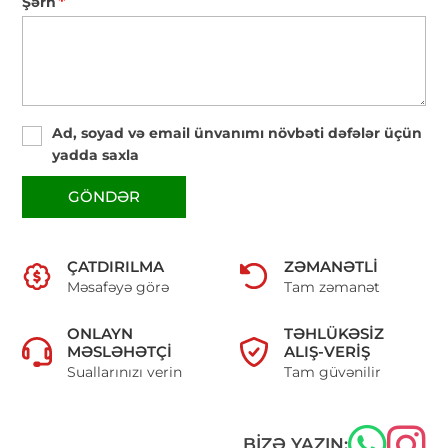
*
Şərh
Ad, soyad və email ünvanımı növbəti dəfələr üçün
yadda saxla
GÖNDƏR
ÇATDIRILMA
ZƏMANƏTLI
Məsafəyə görə
Tam zəmanət
ONLAYN
TƏHLÜKƏSIZ
MƏSLƏHƏTÇI
ALIŞ-VERIŞ
Suallarınızı verin
Tam güvənilir
BIZƏ YAZIN: