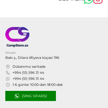
Ünvan:
Bakı ş., Dilarə Əliyeva küçəsi 196
Dükanımız xəritədə
+994 (51) 596 31 44
+994 (51) 596 31 44
1-6 günlər 10:00-dən 18:00-dək
ZƏNG SIFARIŞI