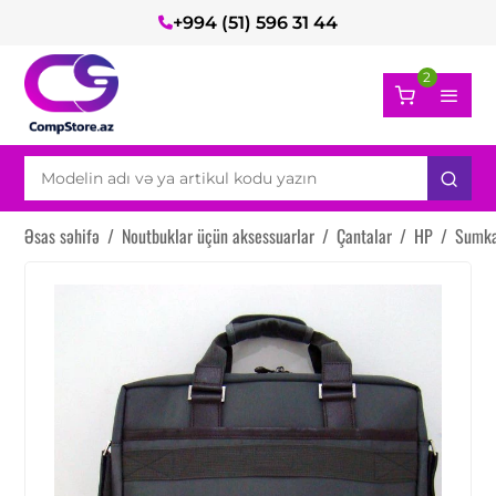
+994 (51) 596 31 44
2
Əsas səhifə
/
Noutbuklar üçün aksessuarlar
/
Çantalar
/
HP
/
Sumka