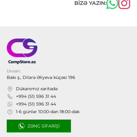
BIZƏ YAZIN:
Ünvan:
Bakı ş., Dilarə Əliyeva küçəsi 196
Dükanımız xəritədə
+994 (51) 596 31 44
+994 (51) 596 31 44
1-6 günlər 10:00-dən 18:00-dək
ZƏNG SIFARIŞI