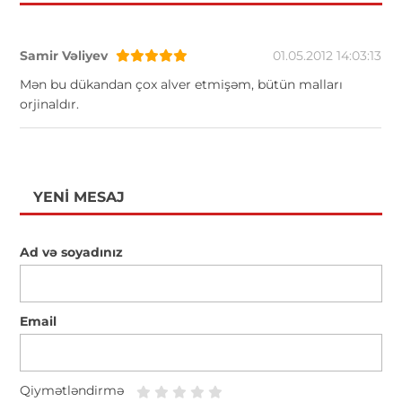
Samir Vəliyev
01.05.2012 14:03:13
Mən bu dükandan çox alver etmişəm, bütün malları
orjinaldır.
YENI MESAJ
Ad və soyadınız
Email
Qiymətləndirmə