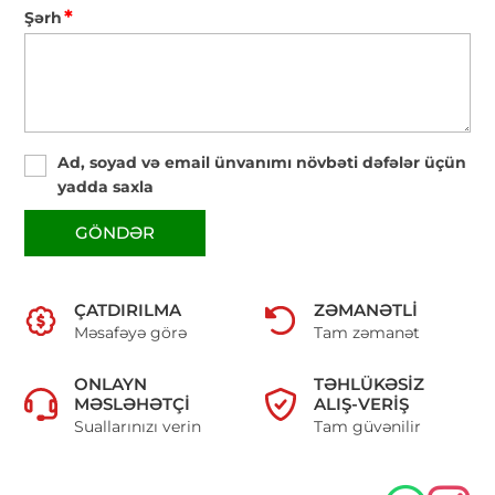
*
Şərh
Ad, soyad və email ünvanımı növbəti dəfələr üçün
yadda saxla
GÖNDƏR
ÇATDIRILMA
ZƏMANƏTLI
Məsafəyə görə
Tam zəmanət
ONLAYN
TƏHLÜKƏSIZ
MƏSLƏHƏTÇI
ALIŞ-VERIŞ
Suallarınızı verin
Tam güvənilir