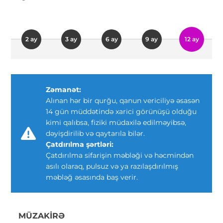
2 ay
3 ay
6 ay
9 ay
12 ay
Zəmanət:
Alınan hər bir qurğu, qanun vericiliyə əsasən
14 gün müddətində xarici görünüşü olduğu
kimi qalıbsa, fiziki müdaxilə edilməyibsə,
dəyişdirilib və qaytarıla bilər.
Çatdırılma şərtləri:
Çatdırılma sifarişin məbləği və həcmindən
asılı olaraq, pulsuz və ya razılaşdırılmış
məbləğ əsasında baş verir.
MÜZAKIRƏ