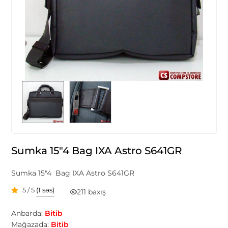
Sumka 15"4 Bag IXA Astro S641GR
Sumka 15"4 Bag IXA Astro S641GR
5 / 5
(1 səs)
211 baxış
Anbarda:
Bitib
Mağazada:
Bitib