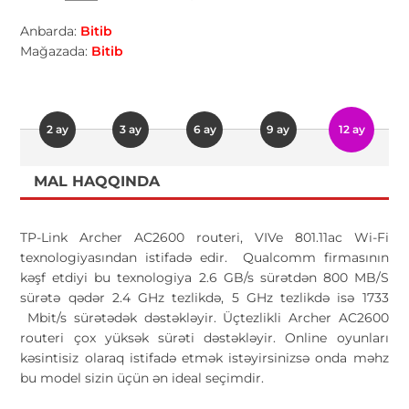
Anbarda:
Bitib
Mağazada:
Bitib
2 ay
3 ay
6 ay
9 ay
12 ay
MAL HAQQINDA
TP-Link Archer AC2600 routeri, VIVe 801.11ac Wi-Fi
texnologiyasından istifadə edir. Qualcomm firmasının
kəşf etdiyi bu texnologiya 2.6 GB/s sürətdən 800 MB/S
sürətə qədər 2.4 GHz tezlikdə, 5 GHz tezlikdə isə 1733
Mbit/s sürətədək dəstəkləyir. Üçtezlikli Archer AC2600
routeri çox yüksək sürəti dəstəkləyir. Online oyunları
kəsintisiz olaraq istifadə etmək istəyirsinizsə onda məhz
bu model sizin üçün ən ideal seçimdir.