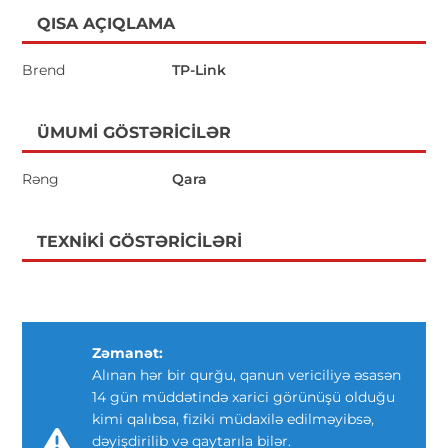
QISA AÇIQLAMA
Brend
TP-Link
ÜMUMI GÖSTƏRICILƏR
Rəng
Qara
TEXNIKI GÖSTƏRICILƏRI
Zəmanət:
Alınan hər bir qurğu, qanun vericiliyə əsasən
14 gün müddətində xarici görünüşü olduğu
kimi qalıbsa, fiziki müdaxilə edilməyibsə,
dəyişdirilib və qaytarıla bilər.