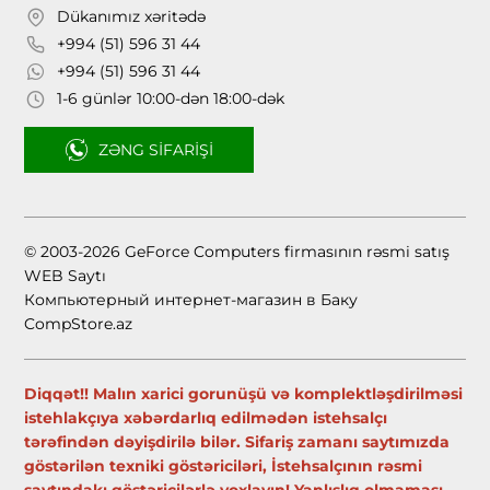
Dükanımız xəritədə
+994 (51) 596 31 44
+994 (51) 596 31 44
1-6 günlər 10:00-dən 18:00-dək
ZƏNG SIFARIŞI
© 2003-2026 GeForce Computers firmasının rəsmi satış
WEB Saytı
Компьютерный интернет-магазин в Баку
CompStore.az
Diqqət!! Malın xarici gorunüşü və komplektləşdirilməsi
istehlakçıya xəbərdarlıq edilmədən istehsalçı
tərəfindən dəyişdirilə bilər. Sifariş zamanı saytımızda
göstərilən texniki göstəriciləri, İstehsalçının rəsmi