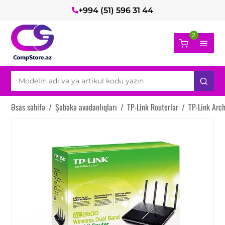
+994 (51) 596 31 44
2
Əsas səhifə
/
Şəbəkə avadanlıqları
/
TP-Link Routerlər
/
TP-Link Arc