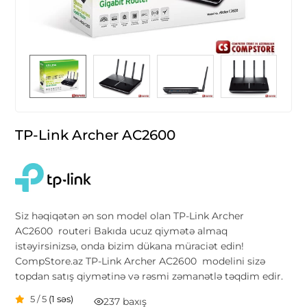
TP-Link Archer AC2600
Siz həqiqətən ən son model olan TP-Link Archer
AC2600 routeri Bakıda ucuz qiymətə almaq
istəyirsinizsə, onda bizim dükana müraciət edin!
CompStore.az TP-Link Archer AC2600 modelini sizə
topdan satış qiymətinə və rəsmi zəmanətlə təqdim edir.
5 / 5
(1 səs)
237 baxış