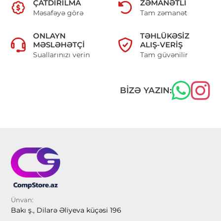
ÇATDIRILMA
ZƏMANƏTLI
Məsafəyə görə
Tam zəmanət
ONLAYN
TƏHLÜKƏSIZ
MƏSLƏHƏTÇI
ALIŞ-VERIŞ
Suallarınızı verin
Tam güvənilir
BIZƏ YAZIN:
Ünvan:
Bakı ş., Dilarə Əliyeva küçəsi 196