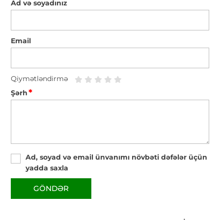
Ad və soyadınız
Email
Qiymətləndirmə
*
Şərh
Ad, soyad və email ünvanımı növbəti dəfələr üçün
yadda saxla
GÖNDƏR