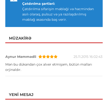
Çatdırılma şərtləri:
Çatdırılma sifarişin məbləği və həcmindən
asılı olaraq, pulsuz və ya razılaşdırılmış
məbləğ əsasında baş verir.
MÜZAKIRƏ
Aynur Məmmədli
25.11.2015 16:02:43
Mən bu dükandan çox alver etmişəm, bütün malları
orjinaldır.
YENI MESAJ