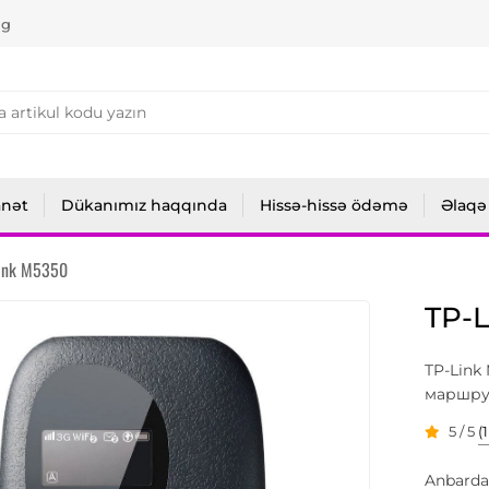
ng
anət
Dükanımız haqqında
Hissə-hissə ödəmə
Əlaqə
ink M5350
TP-
TP-Link
маршру
5 / 5
(
Anbarda