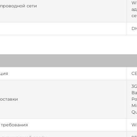
WE
спроводной сети
ад
се
DH
ция
CE
3G
Ba
оставки
Po
Mi
Qu
 требования
Wi