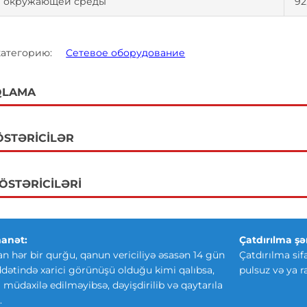
 окружающей среды
92
 категорию:
Сетевое оборудование
QLAMA
ÖSTƏRICILƏR
GÖSTƏRICILƏRI
anət:
Çatdırılma şər
an hər bir qurğu, qanun vericiliyə əsasən 14 gün
Çatdırılma sif
ətində xarici görünüşü olduğu kimi qalıbsa,
pulsuz və ya r
ki müdaxilə edilməyibsə, dəyişdirilib və qaytarıla
.