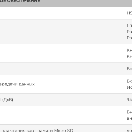
ОЕ ОБЕСПЕЧЕНИЕ
H
1 
с
Ра
Ра
Кн
Кн
Вс
Вх
ередачи данных
Ис
ШхДхВ)
94
Вн
вн
 для чтения карт памяти Micro SD
до