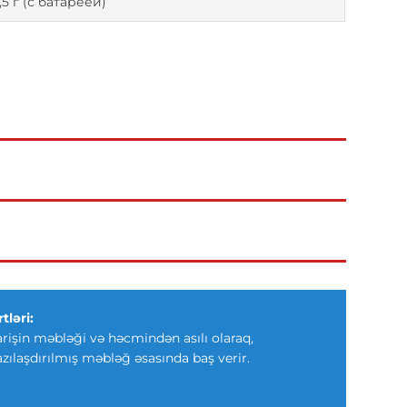
,5 г (с батареей)
tləri:
arişin məbləği və həcmindən asılı olaraq,
azılaşdırılmış məbləğ əsasında baş verir.