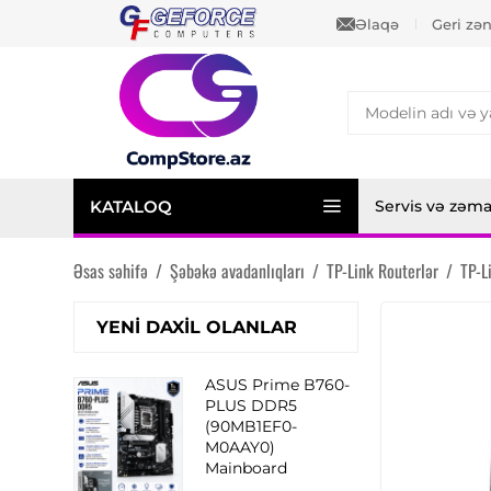
Əlaqə
Geri zə
KATALOQ
Servis və zəm
Əsas səhifə
/
Şəbəkə avadanlıqları
/
TP-Link Routerlər
/
TP-L
YENI DAXIL OLANLAR
ASUS Prime B760-
PLUS DDR5
(90MB1EF0-
M0AAY0)
Mainboard