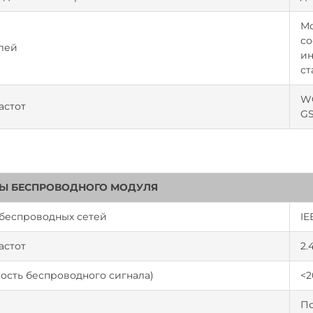
Мо
со
лей
ин
ст
WC
астот
GS
Ы БЕСПРОВОДНОГО МОДУЛЯ
 беспроводных сетей
IE
астот
2.
ость беспроводного сигнала)
<2
По