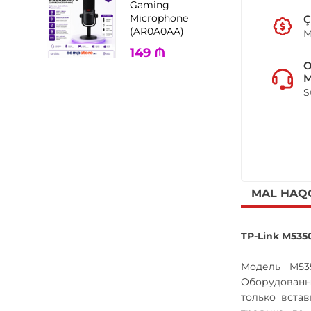
Gaming
Microphone
Ç
(AR0A0AA)
M
149
₼
M
S
MAL HAQ
TP-Link M53
Модель M53
Оборудованно
только встав