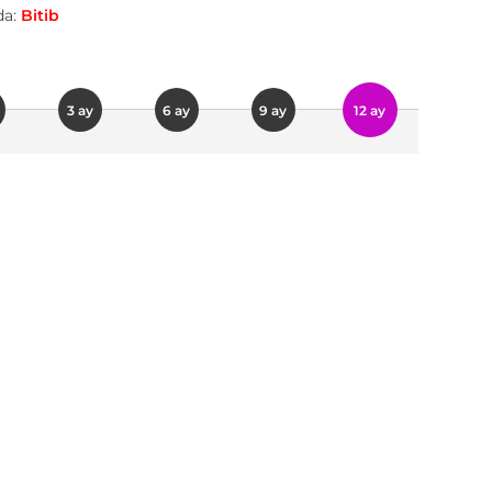
a:
Bitib
3 ay
6 ay
9 ay
12 ay