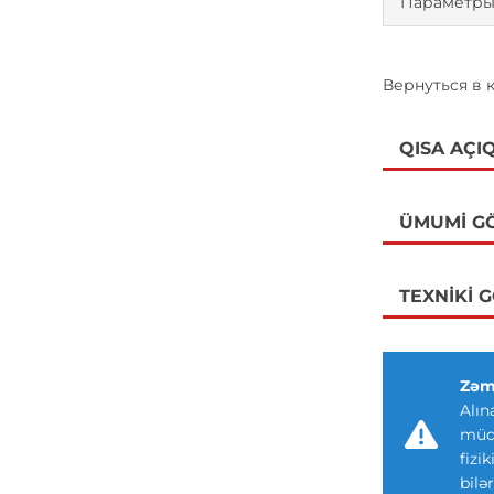
Параметры
Вернуться в
QISA AÇI
ÜMUMI G
TEXNIKI 
Zəm
Alın
müdd
fizi
bilər