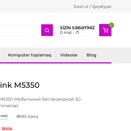
Daxil ol / Qeydiyyat
0
2
SIZIN SƏBƏTINIZ
0
mal -
₼
Kompüter toplamaq
Videolar
Blog
Link M5350
 M5350 (Мобильный беспроводной 3G-
тизатор)
1 səs)
185 baxış
:
Bitib