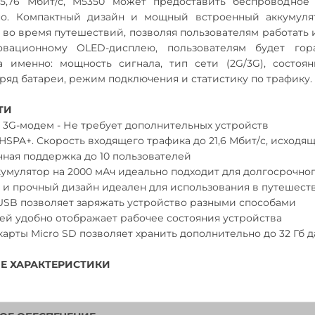
5,76 Мбит/с, M5350 может предоставить беспроводное
о. Компактный дизайн и мощный встроенный аккумуля
во время путешествий, позволяя пользователям работать и
овационному OLED-дисплею, пользователям будет гор
 а именно: мощность сигнала, тип сети (2G/3G), состоя
аряд батареи, режим подключения и статистику по трафику.
ТИ
 3G-модем - Не требует дополнительных устройств
HSPA+. Скорость входящего трафика до 21,6 Мбит/c, исходяще
ная поддержка до 10 пользователей
умулятор на 2000 мАч идеально подходит для долгосрочно
 и прочный дизайн идеален для использования в путешест
 USB позволяет заряжать устройство разными способами
ей удобно отображает рабочее состояния устройства
 карты Micro SD позволяет хранить дополнительно до 32 Гб 
Е ХАРАКТЕРИСТИКИ