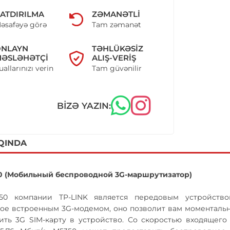
ATDIRILMA
ZƏMANƏTLI
əsafəyə görə
Tam zəmanət
ONLAYN
TƏHLÜKƏSIZ
ƏSLƏHƏTÇI
ALIŞ-VERIŞ
uallarınızı verin
Tam güvənilir
BIZƏ YAZIN:
QINDA
50 (Мобильный беспроводной 3G-маршрутизатор)
50 компании TP-LINK является передовым устройство
е встроенным 3G-модемом, оно позволит вам моментально с
ить 3G SIM-карту в устройство. Со скоростью входящего