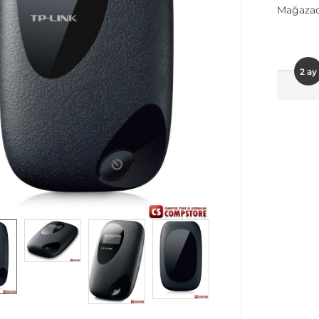
Mağazad
2 ay