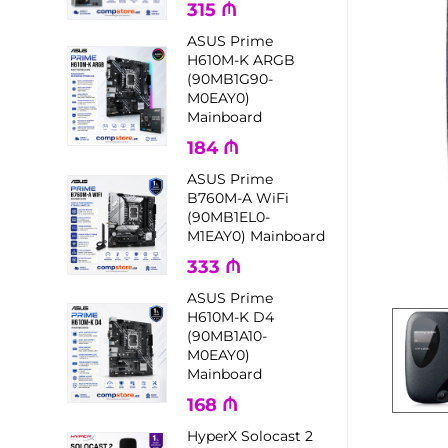
315
₼
ASUS Prime
H610M-K ARGB
(90MB1G90-
M0EAY0)
Mainboard
184
₼
ASUS Prime
B760M-A WiFi
(90MB1EL0-
M1EAY0) Mainboard
333
₼
ASUS Prime
H610M-K D4
(90MB1A10-
M0EAY0)
Mainboard
168
₼
HyperX Solocast 2