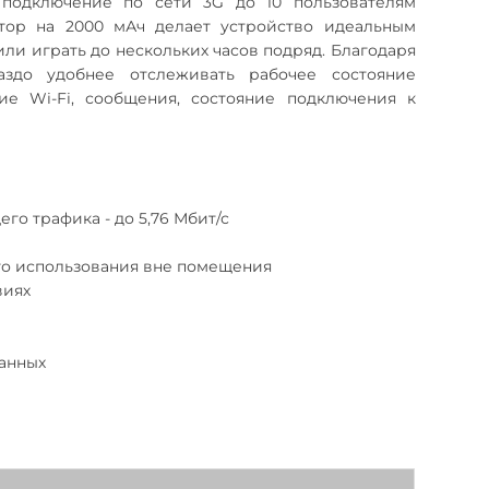
 подключение по сети 3G до 10 пользователям
тор на 2000 мАч делает устройство идеальным
ли играть до нескольких часов подряд. Благодаря
аздо удобнее отслеживать рабочее состояние
ние Wi-Fi, сообщения, состояние подключения к
го трафика - до 5,76 Мбит/с
го использования вне помещения
виях
данных