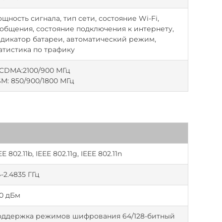
щность сигнала, тип сети, состояние Wi-Fi,
общения, состояние подключения к интернету,
дикатор батареи, автоматический режим,
атистика по трафику
DMA:2100/900 МГц
M: 850/900/1800 МГц
EE 802.11b, IEEE 802.11g, IEEE 802.11n
4-2.4835 ГГц
0 дБм
ддержка режимов шифрования 64/128-битный