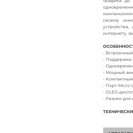
трафика до 
одновременн
компаньоном 
своему инн
устройства,
интернету, з
ОСОБЕННОС
- Встроенный
- Поддержка 
- Одновремен
- Мощный акк
- Компактный
- Порт Micro
- OLED-диспл
- Разъем для
ТЕХНИЧЕСКИ