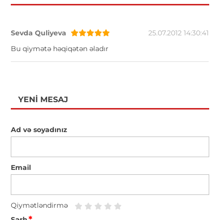
Sevda Quliyeva
25.07.2012 14:30:41
Bu qiymətə həqiqətən əladır
YENI MESAJ
Ad və soyadınız
Email
Qiymətləndirmə
*
Şərh