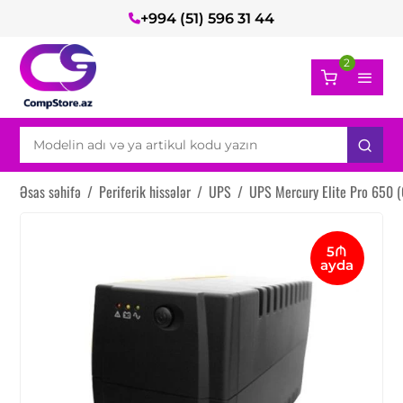
+994 (51) 596 31 44
2
Əsas səhifə
/
Periferik hissələr
/
UPS
/
UPS Mercury Elite Pro 650 
5₼
ayda