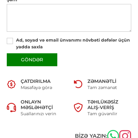
Ad, soyad və email ünvanımı növbəti dəfələr üçün
yadda saxla
GÖNDƏR
ÇATDIRILMA
ZƏMANƏTLI
Məsafəyə görə
Tam zəmanət
ONLAYN
TƏHLÜKƏSIZ
MƏSLƏHƏTÇI
ALIŞ-VERIŞ
Suallarınızı verin
Tam güvənilir
BIZƏ YAZIN: