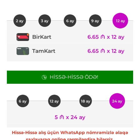
2 ay
3 ay
6 ay
9 ay
12 ay
6.65 ₼ x 12 ay
BirKart
TamKart
6.65 ₼ x 12 ay
HISSƏ-HISSƏ ÖDƏ!
6 ay
12 ay
18 ay
24 ay
5 ₼ x 24 ay
Hissə-Hissə alış üçün WhatsApp nömrəmizlə əlaqə
saxlayaraq online rəsmiləşdirə bilərsiz.