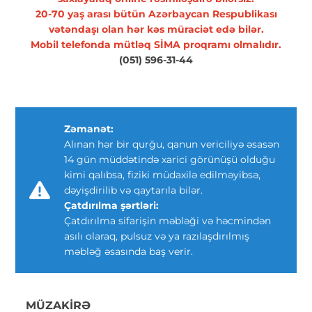
20-70 yaş arası bütün Azərbaycan Respublikası
vətəndaşı olan hər kəs müraciət edə bilər.
Mobil telefonda mütləq SİMA proqramı olmalıdır.
(051) 596-31-44
Zəmanət:
Alınan hər bir qurğu, qanun vericiliyə əsasən
14 gün müddətində xarici görünüşü olduğu
kimi qalıbsa, fiziki müdaxilə edilməyibsə,
dəyişdirilib və qaytarıla bilər.
Çatdırılma şərtləri:
Çatdırılma sifarişin məbləği və həcmindən
asılı olaraq, pulsuz və ya razılaşdırılmış
məbləğ əsasında baş verir.
MÜZAKIRƏ