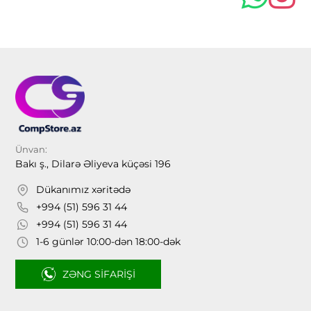
Ünvan:
Bakı ş., Dilarə Əliyeva küçəsi 196
Dükanımız xəritədə
+994 (51) 596 31 44
+994 (51) 596 31 44
1-6 günlər 10:00-dən 18:00-dək
ZƏNG SIFARIŞI