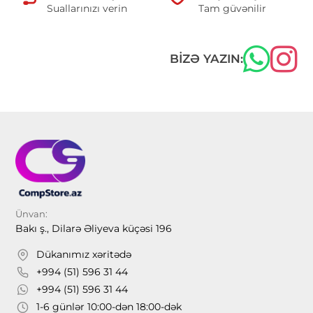
Suallarınızı verin
Tam güvənilir
BIZƏ YAZIN:
Ünvan:
Bakı ş., Dilarə Əliyeva küçəsi 196
Dükanımız xəritədə
+994 (51) 596 31 44
+994 (51) 596 31 44
1-6 günlər 10:00-dən 18:00-dək