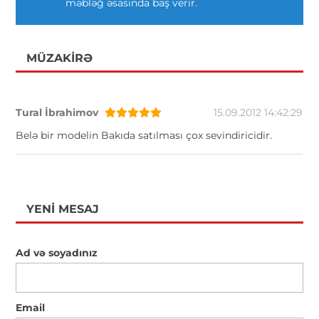
məbləğ əsasında baş verir.
MÜZAKIRƏ
Tural İbrahimov
15.09.2012 14:42:29
Belə bir modelin Bakıda satılması çox sevindiricidir.
YENI MESAJ
Ad və soyadınız
Email