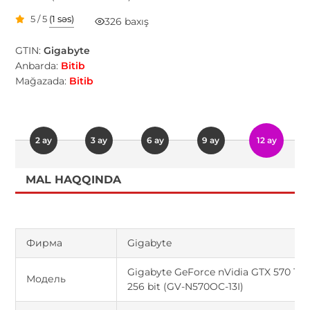
5 / 5
(1 səs)
326 baxış
GTIN:
Gigabyte
Anbarda:
Bitib
Mağazada:
Bitib
2 ay
3 ay
6 ay
9 ay
12 ay
MAL HAQQINDA
Фирма
Gigabyte
Gigabyte GeForce nVidia GTX 570 12
Модель
256 bit (GV-N570OC-13I)