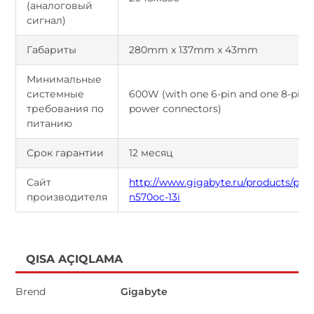
(аналоговый
сигнал)
Габариты
280mm x 137mm x 43mm
Минимальные
системные
600W (with one 6-pin and one 8-pin e
требования по
power connectors)
питанию
Срок гарантии
12 месяц
Сайт
http://www.gigabyte.ru/products/pag
производителя
n570oc-13i
QISA AÇIQLAMA
Brend
Gigabyte