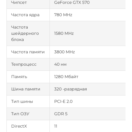
Чипсет
GeForce GTX 570
Частота ядра
780 MHz
Частота
шейдерного
1580 MHz
блока
Частота памяти
3800 MHz
Техпроцесс
40 нм
Память
1280 Мбайт
Шина памяти
320 -разрядная
Тип шины
PCI-E 2.0
Тип ОЗУ
GDR 5
DirectX
11