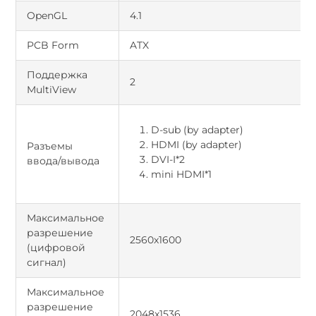
OpenGL
4.1
PCB Form
ATX
Поддержка
2
MultiView
D-sub (by adapter)
HDMI (by adapter)
Разъемы
DVI-I*2
ввода/вывода
mini HDMI*1
Максимальное
разрешение
2560x1600
(цифровой
сигнал)
Максимальное
разрешение
2048x1536