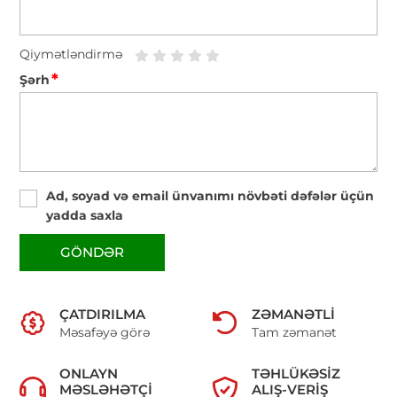
Qiymətləndirmə
*
Şərh
Ad, soyad və email ünvanımı növbəti dəfələr üçün
yadda saxla
GÖNDƏR
ÇATDIRILMA
ZƏMANƏTLI
Məsafəyə görə
Tam zəmanət
ONLAYN
TƏHLÜKƏSIZ
MƏSLƏHƏTÇI
ALIŞ-VERIŞ