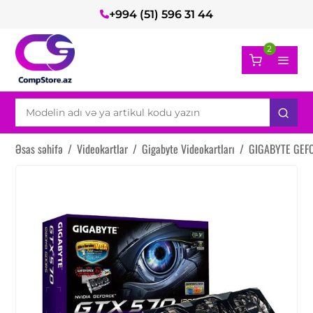
+994 (51) 596 31 44
2
Əsas səhifə
/
Videokartlar
/
Gigabyte Videokartları
/
GIGABYTE GEFO