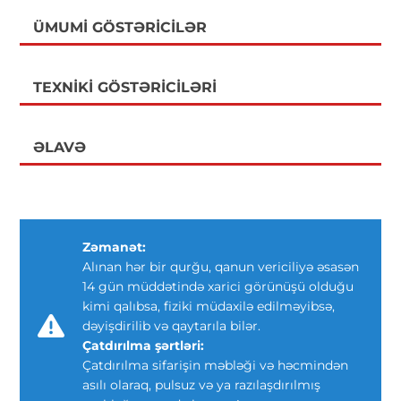
ÜMUMI GÖSTƏRICILƏR
TEXNIKI GÖSTƏRICILƏRI
ƏLAVƏ
Zəmanət:
Alınan hər bir qurğu, qanun vericiliyə əsasən
14 gün müddətində xarici görünüşü olduğu
kimi qalıbsa, fiziki müdaxilə edilməyibsə,
dəyişdirilib və qaytarıla bilər.
Çatdırılma şərtləri:
Çatdırılma sifarişin məbləği və həcmindən
asılı olaraq, pulsuz və ya razılaşdırılmış