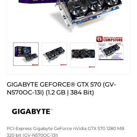
GIGABYTE GEFORCE® GTX 570 (GV-
N570OC-13I) (1.2 GB | 384 Bit)
PCI-Express Gigabyte GeForce nVidia GTX 570 1280 MB
320 bit (GV-N570OC-13I)