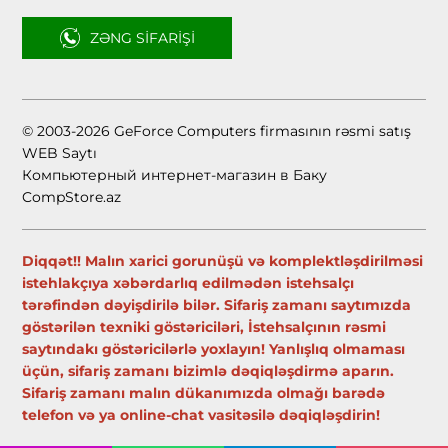
ZƏNG SIFARIŞI
© 2003-2026 GeForce Computers firmasının rəsmi satış
WEB Saytı
Компьютерный интернет-магазин в Баку
CompStore.az
Diqqət!! Malın xarici gorunüşü və komplektləşdirilməsi
istehlakçıya xəbərdarlıq edilmədən istehsalçı
tərəfindən dəyişdirilə bilər. Sifariş zamanı saytımızda
göstərilən texniki göstəriciləri, İstehsalçının rəsmi
saytındakı göstəricilərlə yoxlayın! Yanlışlıq olmaması
üçün, sifariş zamanı bizimlə dəqiqləşdirmə aparın.
Sifariş zamanı malın dükanımızda olmağı barədə
telefon və ya online-chat vasitəsilə dəqiqləşdirin!