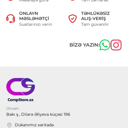
ONLAYN
TƏHLÜKƏSIZ
MƏSLƏHƏTÇI
ALIŞ-VERIŞ
Suallarınızı verin
Tam güvənilir
BIZƏ YAZIN:
Ünvan:
Bakı ş., Dilarə Əliyeva küçəsi 196
Dükanımız xəritədə