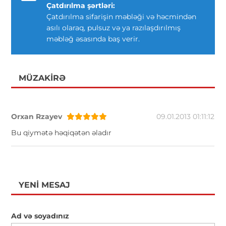
Çatdırılma şərtləri:
Çatdırılma sifarişin məbləği və həcmindən
asılı olaraq, pulsuz və ya razılaşdırılmış
məbləğ əsasında baş verir.
MÜZAKIRƏ
Orxan Rzayev
09.01.2013 01:11:12
Bu qiymətə həqiqətən əladır
YENI MESAJ
Ad və soyadınız