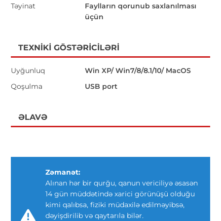
Təyinat
Faylların qorunub saxlanılması
üçün
TEXNIKI GÖSTƏRICILƏRI
Uyğunluq
Win XP/ Win7/8/8.1/10/ MacOS
Qoşulma
USB port
ƏLAVƏ
Zəmanət:
Alınan hər bir qurğu, qanun vericiliyə əsasən
14 gün müddətində xarici görünüşü olduğu
kimi qalıbsa, fiziki müdaxilə edilməyibsə,
dəyişdirilib və qaytarıla bilər.