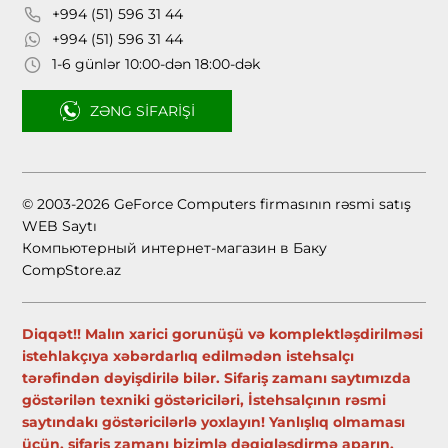
+994 (51) 596 31 44
+994 (51) 596 31 44
1-6 günlər 10:00-dən 18:00-dək
ZƏNG SIFARIŞI
© 2003-2026 GeForce Computers firmasının rəsmi satış
WEB Saytı
Компьютерный интернет-магазин в Баку
CompStore.az
Diqqət!! Malın xarici gorunüşü və komplektləşdirilməsi
istehlakçıya xəbərdarlıq edilmədən istehsalçı
tərəfindən dəyişdirilə bilər. Sifariş zamanı saytımızda
göstərilən texniki göstəriciləri, İstehsalçının rəsmi
saytındakı göstəricilərlə yoxlayın! Yanlışlıq olmaması
üçün, sifariş zamanı bizimlə dəqiqləşdirmə aparın.