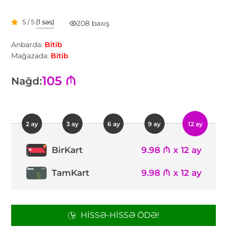
5 / 5
(1 səs)
208 baxış
Anbarda:
Bitib
Mağazada:
Bitib
105 ₼
Nağd:
2 ay
3 ay
6 ay
9 ay
12 ay
9.98 ₼ x 12 ay
BirKart
TamKart
9.98 ₼ x 12 ay
HISSƏ-HISSƏ ÖDƏ!