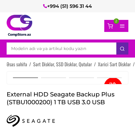
+994 (51) 596 31 44
2
Əsas səhifə
/
Sərt Disklər, SSD Disklər, Qutular
/
Xarici Sərt Disklər
/
7₼
ayda
External HDD Seagate Backup Plus
(STBU1000200) 1 TB USB 3.0 USB