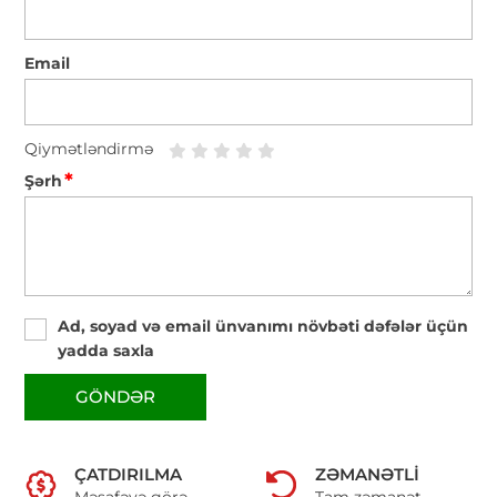
Email
Qiymətləndirmə
*
Şərh
Ad, soyad və email ünvanımı növbəti dəfələr üçün
yadda saxla
GÖNDƏR
ÇATDIRILMA
ZƏMANƏTLI
Məsafəyə görə
Tam zəmanət