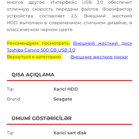
многое другое. Интерфейс USB 3.0 обеспечит
отличную скорость передачи файлов. Формфактор
устройства составляет 2.5. Внешний жесткий
HDD выполнен в современном, стильном дизайне, в
классическом черном цвете.
Рекомендуем посмотреть:
Внешний жесткий диск
Toshiba Canvio 500 GB USB 3.0
Вернуться в категорию:
Внешние жесткие диски
QISA AÇIQLAMA
Tip
Xarici HDD
Brend
Seagate
ÜMUMI GÖSTƏRICILƏR
Tip
Xarici sərt disk