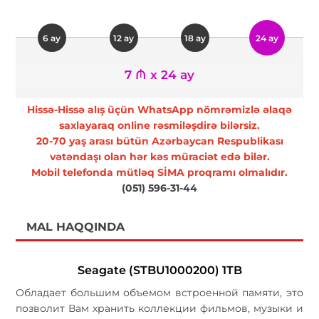
6 ay
12 ay
18 ay
24 ay
7 ₼ x 24 ay
Hissə-Hissə alış üçün WhatsApp nömrəmizlə əlaqə
saxlayaraq online rəsmiləşdirə bilərsiz.
20-70 yaş arası bütün Azərbaycan Respublikası
vətəndaşı olan hər kəs müraciət edə bilər.
Mobil telefonda mütləq SİMA proqramı olmalıdır.
(051) 596-31-44
MAL HAQQINDA
Seagate (STBU1000200) 1TB
Обладает большим объемом встроенной памяти, это
позволит Вам хранить коллекции фильмов, музыки и