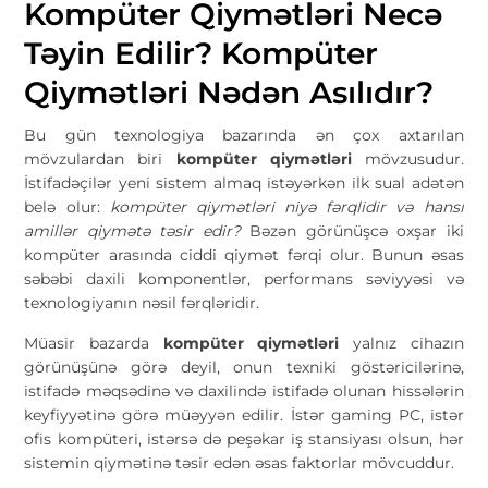
Kompüter Qiymətləri Necə
Təyin Edilir? Kompüter
Qiymətləri Nədən Asılıdır?
Bu gün texnologiya bazarında ən çox axtarılan
mövzulardan biri
kompüter qiymətləri
mövzusudur.
İstifadəçilər yeni sistem almaq istəyərkən ilk sual adətən
belə olur:
kompüter qiymətləri niyə fərqlidir və hansı
amillər qiymətə təsir edir?
Bəzən görünüşcə oxşar iki
kompüter arasında ciddi qiymət fərqi olur. Bunun əsas
səbəbi daxili komponentlər, performans səviyyəsi və
texnologiyanın nəsil fərqləridir.
Müasir bazarda
kompüter qiymətləri
yalnız cihazın
görünüşünə görə deyil, onun texniki göstəricilərinə,
istifadə məqsədinə və daxilində istifadə olunan hissələrin
keyfiyyətinə görə müəyyən edilir. İstər gaming PC, istər
ofis kompüteri, istərsə də peşəkar iş stansiyası olsun, hər
sistemin qiymətinə təsir edən əsas faktorlar mövcuddur.