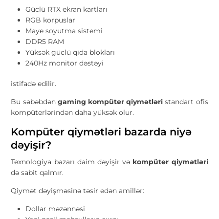
Güclü RTX ekran kartları
RGB korpuslar
Maye soyutma sistemi
DDR5 RAM
Yüksək güclü qida blokları
240Hz monitor dəstəyi
istifadə edilir.
Bu səbəbdən
gaming kompüter qiymətləri
standart ofis
kompüterlərindən daha yüksək olur.
Kompüter qiymətləri bazarda niyə
dəyişir?
Texnologiya bazarı daim dəyişir və
kompüter qiymətləri
də sabit qalmır.
Qiymət dəyişməsinə təsir edən amillər:
Dollar məzənnəsi