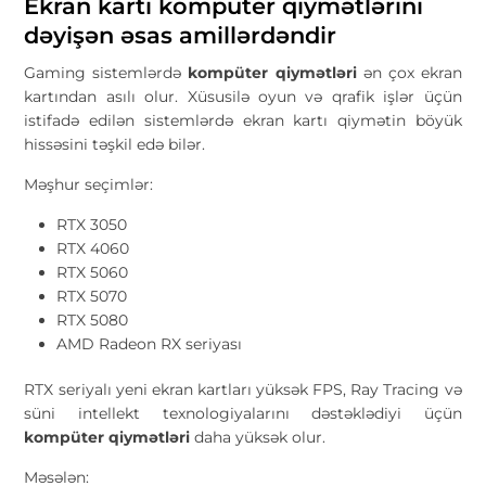
Ekran kartı kompüter qiymətlərini
dəyişən əsas amillərdəndir
Gaming sistemlərdə
kompüter qiymətləri
ən çox ekran
kartından asılı olur. Xüsusilə oyun və qrafik işlər üçün
istifadə edilən sistemlərdə ekran kartı qiymətin böyük
hissəsini təşkil edə bilər.
Məşhur seçimlər:
RTX 3050
RTX 4060
RTX 5060
RTX 5070
RTX 5080
AMD Radeon RX seriyası
RTX seriyalı yeni ekran kartları yüksək FPS, Ray Tracing və
süni intellekt texnologiyalarını dəstəklədiyi üçün
kompüter qiymətləri
daha yüksək olur.
Məsələn: