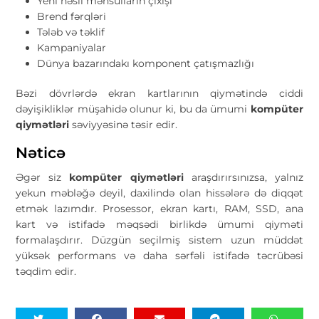
Yeni nəsil məhsulların çıxışı
Brend fərqləri
Tələb və təklif
Kampaniyalar
Dünya bazarındakı komponent çatışmazlığı
Bəzi dövrlərdə ekran kartlarının qiymətində ciddi
dəyişikliklər müşahidə olunur ki, bu da ümumi
kompüter
qiymətləri
səviyyəsinə təsir edir.
Nəticə
Əgər siz
kompüter qiymətləri
araşdırırsınızsa, yalnız
yekun məbləğə deyil, daxilində olan hissələrə də diqqət
etmək lazımdır. Prosessor, ekran kartı, RAM, SSD, ana
kart və istifadə məqsədi birlikdə ümumi qiyməti
formalaşdırır. Düzgün seçilmiş sistem uzun müddət
yüksək performans və daha sərfəli istifadə təcrübəsi
təqdim edir.