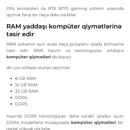
Ofis kompüteri ilə RTX 5070 gaming sistemi arasında
qiymət fərqi bir neçə dəfə ola bilər.
RAM yaddaşı kompüter qiymətlərinə
təsir edir
RAM sistemin eyni anda neçə proqramı işlədə bilməsinə
təsir edir. RAM həcmi və texnologiyası artdıqca
kompüter qiymətləri
də dəyişir.
Ən çox istifadə olunan seçimlər:
8 GB RAM
16 GB RAM
32 GB RAM
DDR4
DDR5
Hazırda DDR5 texnologiyası daha sürətli işlədiyi üçün
DDR4 modellərlə müqayisədə
kompüter qiymətləri
bir
qədər yüksək ola bilər.