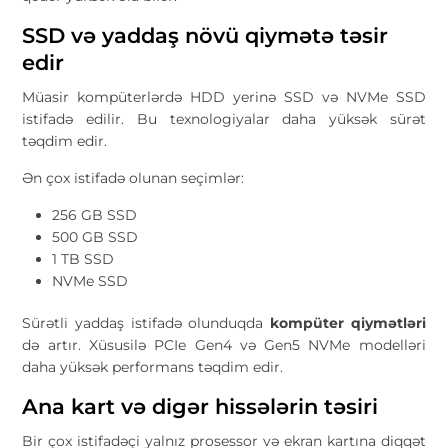
SSD və yaddaş növü qiymətə təsir
edir
Müasir kompüterlərdə HDD yerinə SSD və NVMe SSD
istifadə edilir. Bu texnologiyalar daha yüksək sürət
təqdim edir.
Ən çox istifadə olunan seçimlər:
256 GB SSD
500 GB SSD
1 TB SSD
NVMe SSD
Sürətli yaddaş istifadə olunduqda
kompüter qiymətləri
də artır. Xüsusilə PCIe Gen4 və Gen5 NVMe modelləri
daha yüksək performans təqdim edir.
Ana kart və digər hissələrin təsiri
Bir çox istifadəçi yalnız prosessor və ekran kartına diqqət