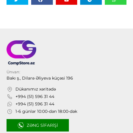
Ünvan:
Bakı ş., Dilarə Əliyeva küçəsi 196
Dükanımız xəritədə
+994 (51) 596 31 44
+994 (51) 596 31 44
1-6 günlər 10:00-dən 18:00-dək
ZƏNG SIFARIŞI