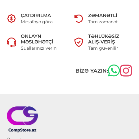
ÇATDIRILMA
ZƏMANƏTLI
Məsafəyə görə
Tam zəmanət
ONLAYN
TƏHLÜKƏSIZ
MƏSLƏHƏTÇI
ALIŞ-VERIŞ
Suallarınızı verin
Tam güvənilir
BIZƏ YAZIN: