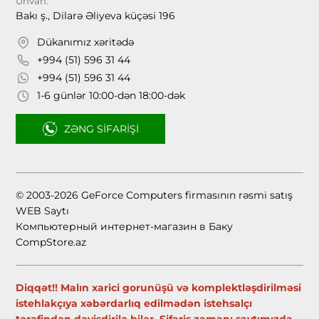
Ünvan:
Bakı ş., Dilarə Əliyeva küçəsi 196
Dükanımız xəritədə
+994 (51) 596 31 44
+994 (51) 596 31 44
1-6 günlər 10:00-dən 18:00-dək
ZƏNG SIFARIŞI
© 2003-2026 GeForce Computers firmasının rəsmi satış
WEB Saytı
Компьютерный интернет-магазин в Баку
CompStore.az
Diqqət!! Malın xarici gorunüşü və komplektləşdirilməsi
istehlakçıya xəbərdarlıq edilmədən istehsalçı