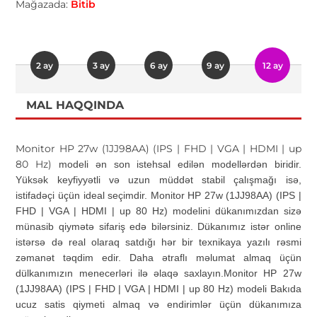
Mağazada:
Bitib
2 ay
3 ay
6 ay
9 ay
12 ay
MAL HAQQINDA
Monitor HP 27w (1JJ98AA) (IPS | FHD | VGA | HDMI | up
80 Hz)
modeli ən son istehsal edilən modellərdən biridir.
Yüksək keyfiyyətli və uzun müddət stabil çalışmağı isə,
istifadəçi üçün ideal seçimdir.
Monitor HP 27w (1JJ98AA) (IPS |
FHD | VGA | HDMI | up 80 Hz) modelini dükanımızdan sizə
münasib qiymətə sifariş edə bilərsiniz. Dükanımız istər online
istərsə də real olaraq satdığı hər bir texnikaya yazılı rəsmi
zəmanət təqdim edir. Daha ətraflı məlumat almaq üçün
dülkanımızın menecerləri ilə əlaqə saxlayın
.Monitor HP 27w
(1JJ98AA) (IPS | FHD | VGA | HDMI | up 80 Hz) modeli Bakıda
ucuz satis qiymeti almaq və endirimlər üçün dükanımıza