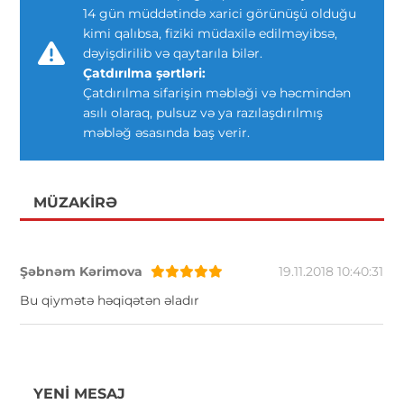
14 gün müddətində xarici görünüşü olduğu
kimi qalıbsa, fiziki müdaxilə edilməyibsə,
dəyişdirilib və qaytarıla bilər.
Çatdırılma şərtləri:
Çatdırılma sifarişin məbləği və həcmindən
asılı olaraq, pulsuz və ya razılaşdırılmış
məbləğ əsasında baş verir.
MÜZAKIRƏ
Şəbnəm Kərimova
19.11.2018 10:40:31
Bu qiymətə həqiqətən əladır
YENI MESAJ