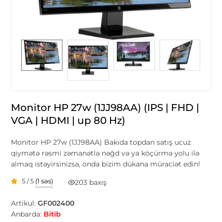
Monitor HP 27w (1JJ98AA) (IPS | FHD |
VGA | HDMI | up 80 Hz)
Monitor HP 27w (1JJ98AA) Bakıda topdan satış ucuz
qiymətə rəsmi zəmanətlə nəğd və ya köçürmə yolu ilə
almaq istəyirsinizsə, onda bizim dükana müraciət edin!
5 / 5
(1 səs)
203 baxış
Artikul:
GF002400
Anbarda:
Bitib