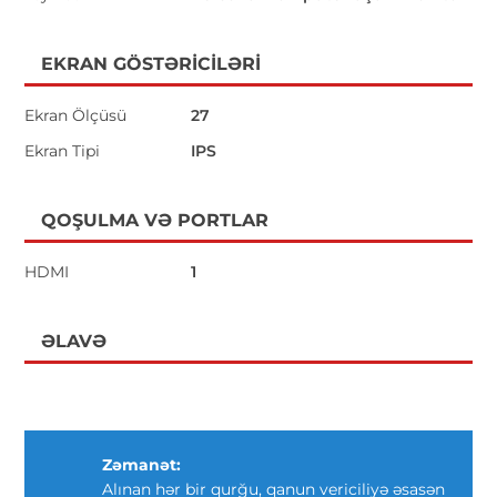
EKRAN GÖSTƏRICILƏRI
Ekran Ölçüsü
27
Ekran Tipi
IPS
QOŞULMA VƏ PORTLAR
HDMI
1
ƏLAVƏ
Zəmanət:
Alınan hər bir qurğu, qanun vericiliyə əsasən