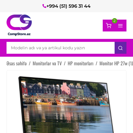
+994 (51) 596 31 44
2
Əsas səhifə
/
Monitorlar və TV
/
HP monitorları
/
Monitor HP 27w (1J