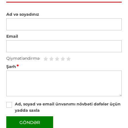
Ad və soyadınız
Email
Qiymətləndirmə
*
Şərh
Ad, soyad və email ünvanımı növbəti dəfələr üçün
yadda saxla
GÖNDƏR