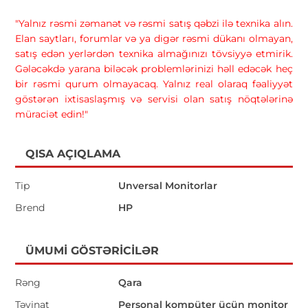
"Yalnız rəsmi zəmanət və rəsmi satış qəbzi ilə texnika alın.
Elan saytları, forumlar və ya digər rəsmi dükanı olmayan,
satış edən yerlərdən texnika almağınızı tövsiyyə etmirik.
Gələcəkdə yarana biləcək problemlərinizi həll edəcək heç
bir rəsmi qurum olmayacaq. Yalnız real olaraq fəaliyyət
göstərən ixtisaslaşmış və servisi olan satış nöqtələrinə
müraciət edin!"
QISA AÇIQLAMA
Tip
Unversal Monitorlar
Brend
HP
ÜMUMI GÖSTƏRICILƏR
Rəng
Qara
Təyinat
Personal kompüter üçün monitor