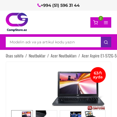
+994 (51) 596 31 44
2
Əsas səhifə
/
Noutbuklar
/
Acer Noutbukları
/
Acer Aspire E1-572G
63₼
ayda