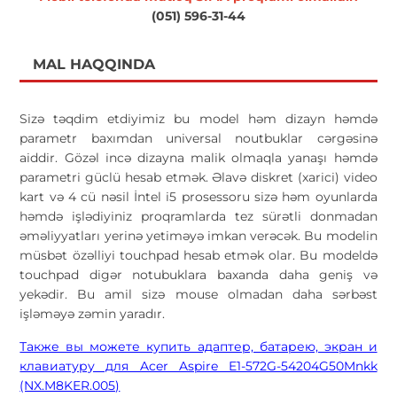
(051) 596-31-44
MAL HAQQINDA
Sizə təqdim etdiyimiz bu model həm dizayn həmdə
parametr baxımdan universal noutbuklar cərgəsinə
aiddir. Gözəl incə dizayna malik olmaqla yanaşı həmdə
parametri güclü hesab etmək. Əlavə diskret (xarici) video
kart və 4 cü nəsil İntel i5 prosessoru sizə həm oyunlarda
həmdə işlədiyiniz proqramlarda tez sürətli donmadan
əməliyyatları yerinə yetiməyə imkan verəcək. Bu modelin
müsbət özəlliyi touchpad hesab etmək olar. Bu modeldə
touchpad digər notubuklara baxanda daha geniş və
yekədir. Bu amil sizə mouse olmadan daha sərbəst
işləməyə zəmin yaradır.
Также вы можете купить адаптер, батарею, экран и
клавиатуру для Acer Aspire E1-572G-54204G50Mnkk
(NX.M8KER.005)