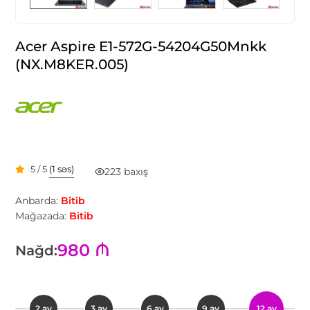
Acer Aspire E1-572G-54204G50Mnkk
(NX.M8KER.005)
5 / 5
(1 səs)
223 baxış
Anbarda:
Bitib
Mağazada:
Bitib
980 ₼
Nağd:
2 ay
3 ay
6 ay
9 ay
12 ay