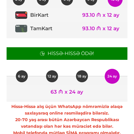
93.10 ₼ x 12 ay
BirKart
TamKart
93.10 ₼ x 12 ay
HISSƏ-HISSƏ ÖDƏ!
6 ay
12 ay
18 ay
24 ay
63 ₼ x 24 ay
Hissə-Hissə alış üçün WhatsApp nömrəmizlə əlaqə
saxlayaraq online rəsmiləşdirə bilərsiz.
20-70 yaş arası bütün Azərbaycan Respublikası
vətəndaşı olan hər kəs müraciət edə bilər.
Mobil telefonda mütləq SİMA proqramı olmalıdır.