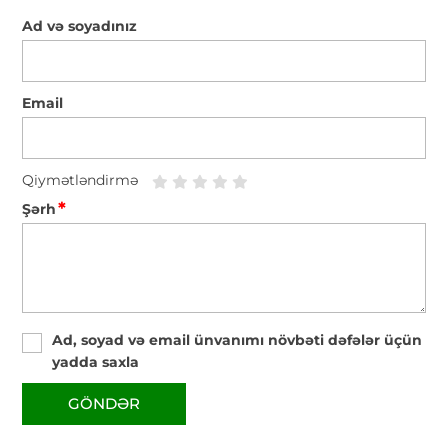
Ad və soyadınız
Email
Qiymətləndirmə
*
Şərh
Ad, soyad və email ünvanımı növbəti dəfələr üçün
yadda saxla
GÖNDƏR