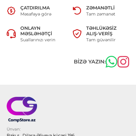
ÇATDIRILMA
ZƏMANƏTLI
Məsafəyə görə
Tam zəmanət
ONLAYN
TƏHLÜKƏSIZ
MƏSLƏHƏTÇI
ALIŞ-VERIŞ
Suallarınızı verin
Tam güvənilir
BIZƏ YAZIN:
Ünvan:
Bakı ş., Dilarə Əliyeva küçəsi 196