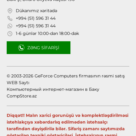
Dükanımız xəritədə
+994 (51) 596 31 44
+994 (51) 596 31 44
1-6 günlər 10:00-dən 18:00-dək
ZƏNG SIFARIŞI
© 2003-2026 GeForce Computers firmasının rəsmi satış
WEB Saytı
Компьютерный интернет-магазин в Баку
CompStore.az
Diqqət!! Malın xarici gorunüşü və komplektləşdirilməsi
istehlakçıya xəbərdarlıq edilmədən istehsalçı
tərəfindən dəyişdirilə bilər. Sifariş zamanı saytımızda
göstərilən texniki göstəriciləri, İstehsalçının rəsmi