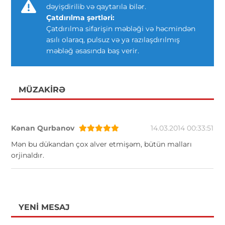
dəyişdirilib və qaytarıla bilər.
Çatdırılma şərtləri:
Çatdırılma sifarişin məbləği və həcmindən
asılı olaraq, pulsuz və ya razılaşdırılmış
məbləğ əsasında baş verir.
MÜZAKIRƏ
Kənan Qurbanov
14.03.2014 00:33:51
Mən bu dükandan çox alver etmişəm, bütün malları
orjinaldır.
YENI MESAJ