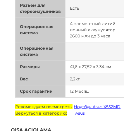
Разъем для
Есть
стереонаушников
4-элементный литий-
Операционная
ионный аккумулятор
система
2600 мАч до 3 часа
Операционная
система
Размеры
41,6 x 27,52 x 3,34 см
Вес
2,2кг
Срок гарантии
12 Месяц
Рекомендуем посмотреть:
Ноутбук Asus X552MD
Вернуться в категорию:
Asus
QISA AÇIQLAMA