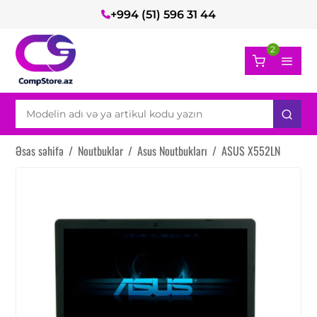
+994 (51) 596 31 44
2
Əsas səhifə
/
Noutbuklar
/
Asus Noutbukları
/
ASUS X552LN