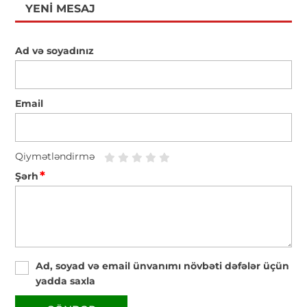
YENI MESAJ
Ad və soyadınız
Email
Qiymətləndirmə
*
Şərh
Ad, soyad və email ünvanımı növbəti dəfələr üçün
yadda saxla