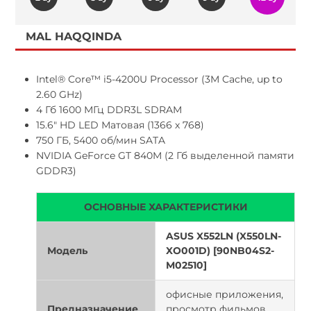
MAL HAQQINDA
Intel® Core™ i5-4200U Processor (3M Cache, up to
2.60 GHz)
4 Гб 1600 МГц DDR3L SDRAM
15.6" HD LED Матовая (1366 х 768)
750 ГБ, 5400 об/мин SATA
NVIDIA GeForce GT 840M (2 Гб выделенной памяти
GDDR3)
ОСНОВНЫЕ ХАРАКТЕРИСТИКИ
ASUS X552LN (X550LN-
Модель
XO001D) [90NB04S2-
M02510]
офисные приложения,
Предназначение
просмотр фильмов,