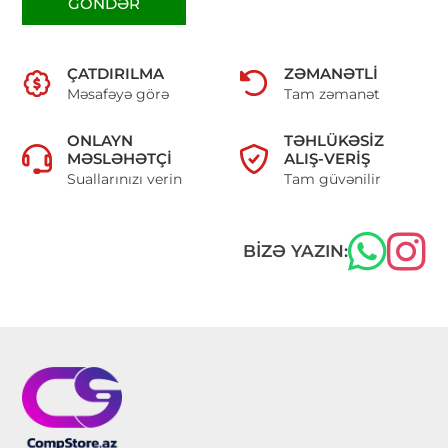
GÖNDƏR
ÇATDIRILMA
ZƏMANƏTLI
Məsafəyə görə
Tam zəmanət
ONLAYN
TƏHLÜKƏSIZ
MƏSLƏHƏTÇI
ALIŞ-VERIŞ
Suallarınızı verin
Tam güvənilir
BIZƏ YAZIN: