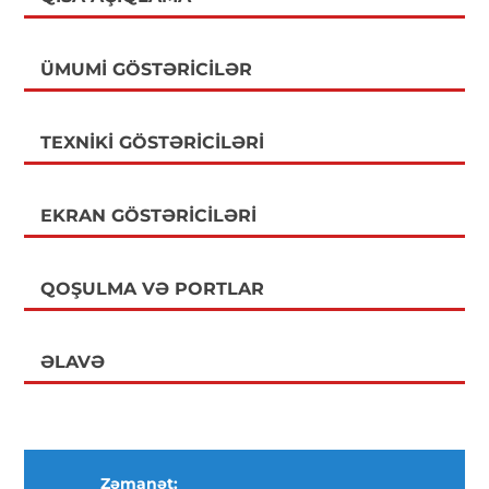
ÜMUMI GÖSTƏRICILƏR
TEXNIKI GÖSTƏRICILƏRI
EKRAN GÖSTƏRICILƏRI
QOŞULMA VƏ PORTLAR
ƏLAVƏ
Zəmanət: