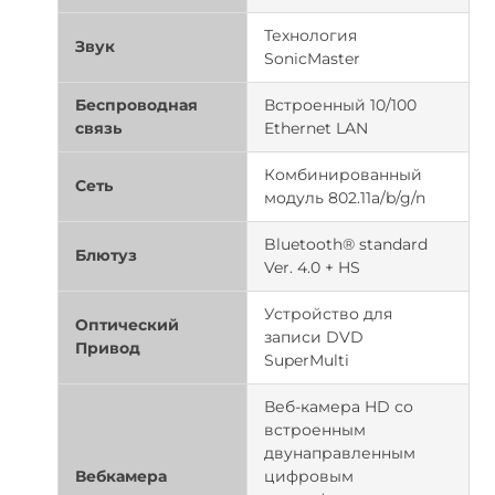
Технология
Звук
SonicMaster
Беспроводная
Встроенный 10/100
связь
Ethernet LAN
Комбинированный
Сеть
модуль 802.11a/b/g/n
Bluetooth® standard
Блютуз
Ver. 4.0 + HS
Устройство для
Оптический
записи DVD
Привод
SuperMulti
Веб-камера HD со
встроенным
двунаправленным
Вебкамера
цифровым