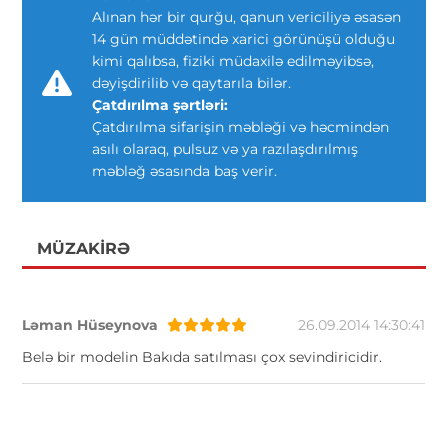
Alınan hər bir qurğu, qanun vericiliyə əsasən
14 gün müddətində xarici görünüşü olduğu
kimi qalıbsa, fiziki müdaxilə edilməyibsə,
dəyişdirilib və qaytarıla bilər.
Çatdırılma şərtləri:
Çatdırılma sifarişin məbləği və həcmindən
asılı olaraq, pulsuz və ya razılaşdırılmış
məbləğ əsasında baş verir.
MÜZAKIRƏ
Ləman Hüseynova
26.09.2014 14:30:41
Belə bir modelin Bakıda satılması çox sevindiricidir.