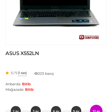
ASUS X552LN
5 / 5
(1 səs)
203 baxış
Anbarda:
Bitib
Mağazada:
Bitib
2 ay
3 ay
6 ay
9 ay
12 ay