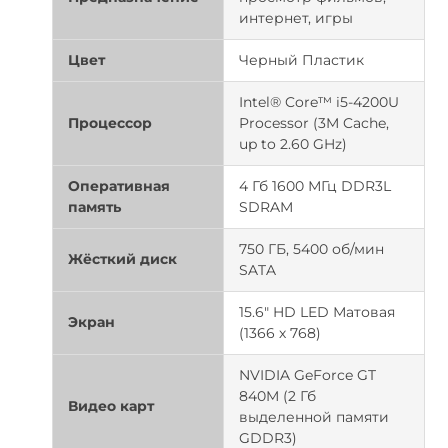
интернет, игры
Цвет
Черный Пластик
Intel® Core™ i5-4200U
Процессор
Processor (3M Cache,
up to 2.60 GHz)
Оперативная
4 Гб 1600 МГц DDR3L
память
SDRAM
750 ГБ, 5400 об/мин
Жёсткий диск
SATA
15.6" HD LED Матовая
Экран
(1366 х 768)
NVIDIA GeForce GT
840M (2 Гб
Видео карт
выделенной памяти
GDDR3)