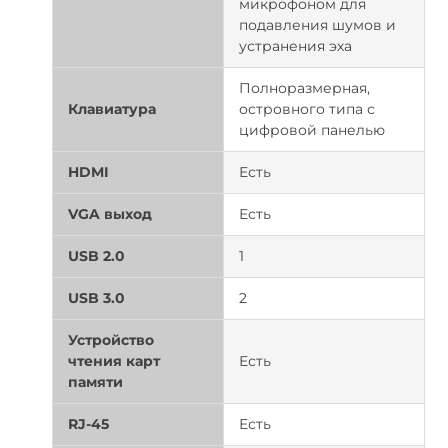
микрофоном для
подавления шумов и
устранения эха
Полноразмерная,
Клавиатура
островного типа с
цифровой панелью
HDMI
Есть
VGA выход
Есть
USB 2.0
1
USB 3.0
2
Устройство
чтения карт
Есть
памяти
RJ-45
Есть