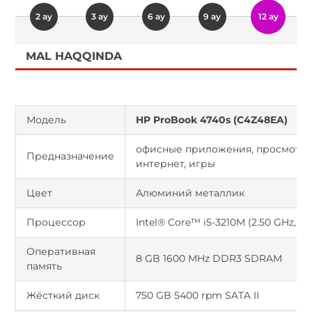
2 ay
3 ay
6 ay
9 ay
12 ay
MAL HAQQINDA
Модель
HP ProBook 4740s (C4Z48EA)
офисные приложения, просмотр 
Предназначение
интернет, игры
Цвет
Алюминий металлик
Процессор
Intel® Core™ i5-3210M (2.50 GHz, 3
Оперативная
8 GB 1600 MHz DDR3 SDRAM
память
Жёсткий диск
750 GB 5400 rpm SATA II