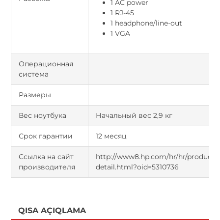
1 AC power
1 RJ-45
1 headphone/line-out
1 VGA
Операционная
система
Размеры
Вес ноутбука
Начальный вес 2,9 кг
Срок гарантии
12 месяц
Ссылка на сайт
http://www8.hp.com/hr/hr/products/
производителя
detail.html?oid=5310736
QISA AÇIQLAMA