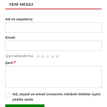
YENI MESAJ
Ad və soyadınız
Email
Qiymətləndirmə
*
Şərh
Ad, soyad və email ünvanımı növbəti dəfələr üçün
yadda saxla