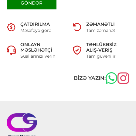
GÖNDƏR
ÇATDIRILMA
ZƏMANƏTLI
Məsafəyə görə
Tam zəmanət
ONLAYN
TƏHLÜKƏSIZ
MƏSLƏHƏTÇI
ALIŞ-VERIŞ
Suallarınızı verin
Tam güvənilir
BIZƏ YAZIN: