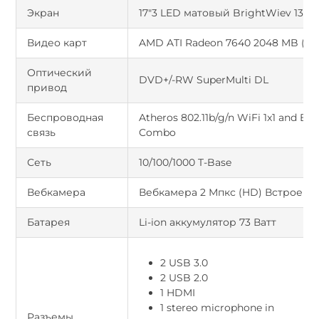
Экран
17"3 LED матовый BrightWiev 1366 
Видео карт
AMD ATI Radeon 7640 2048 MB (2 
Оптический
DVD+/-RW SuperMulti DL
привод
Беспроводная
Atheros 802.11b/g/n WiFi 1x1 and Bl
связь
Combo
Сеть
10/100/1000 T-Base
Вебкамера
Вебкамера 2 Мпкс (HD) Встроен
Батарея
Li-ion аккумулятор 73 Ватт
2 USB 3.0
2 USB 2.0
1 HDMI
1 stereo microphone in
Разъемы