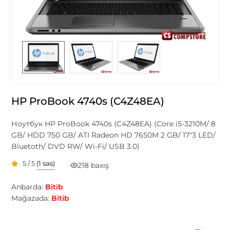
HP ProBook 4740s (C4Z48EA)
Ноутбук HP ProBook 4740s (C4Z48EA) (Core i5-3210M/ 8
GB/ HDD 750 GB/ ATI Radeon HD 7650M 2 GB/ 17"3 LED/
Bluetoth/ DVD RW/ Wi-Fi/ USB 3.0)
5 / 5
(1 səs)
218 baxış
Anbarda:
Bitib
Mağazada:
Bitib