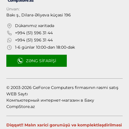
Ünvan:
Bakı ş., Dilarə Əliyeva küçəsi 196
Dükanımız xəritədə
+994 (51) 596 31 44
+994 (51) 596 31 44
1-6 günlər 10:00-dən 18:00-dək
ZƏNG SIFARIŞI
© 2003-2026 GeForce Computers firmasının rəsmi satış
WEB Saytı
Компьютерный интернет-магазин в Баку
CompStore.az
Diqqət!! Malın xarici gorunüşü və komplektləşdirilməsi