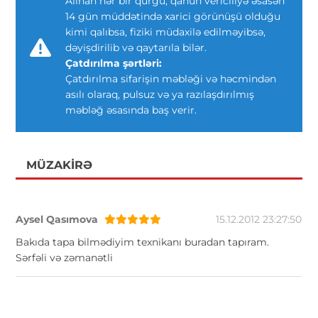
Alınan hər bir qurğu, qanun vericiliyə əsasən
14 gün müddətində xarici görünüşü olduğu
kimi qalıbsa, fiziki müdaxilə edilməyibsə,
dəyişdirilib və qaytarıla bilər.
Çatdırılma şərtləri:
Çatdırılma sifarişin məbləği və həcmindən
asılı olaraq, pulsuz və ya razılaşdırılmış
məbləğ əsasında baş verir.
MÜZAKIRƏ
Aysel Qasımova
15.12.2012 23:27:50
Bakıda tapa bilmədiyim texnikanı buradan tapıram.
Sərfəli və zəmanətli