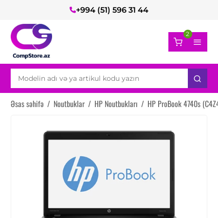
+994 (51) 596 31 44
2
Əsas səhifə
/
Noutbuklar
/
HP Noutbukları
/
HP ProBook 4740s (C4Z