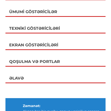
ÜMUMI GÖSTƏRICILƏR
TEXNIKI GÖSTƏRICILƏRI
EKRAN GÖSTƏRICILƏRI
QOŞULMA VƏ PORTLAR
ƏLAVƏ
Zəmanət: